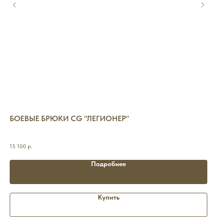
БОЕВЫЕ БРЮКИ CG "ЛЕГИОНЕР"
П
Рег
15 100
р.
1 9
Подробнее
Купить