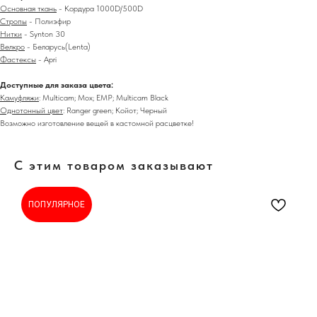
Основная ткань
- Кордура 1000D/500D
Стропы
- Полиэфир
Нитки
- Synton 30
Велкро
- Беларусь(Lenta)
Фастексы
- Apri
Доступные для заказа цвета:
Камуфляжи
: Multicam; Мох; ЕМР; Multicam Black
Однотонный цвет
: Ranger green; Койот; Черный
Возможно изготовление вещей в кастомной расцветке!
С этим товаром заказывают
ПОПУЛЯРНОЕ