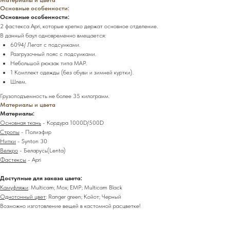
Основные особенности:
Основные особенности:
2 фастекса Apri, которые крепко держат основное отделение.
В данный баул одновременно вмещается:
6094/ Легат с подсумками.
Разгрузочный пояс с подсумками.
Небольшой рюкзак типа MAP.
1 Комплект одежды (без обуви и зимней куртки).
Шлем.
Грузоподъемность не более 35 килограмм.
Материалы и цвета
Материалы:
Основная ткань
- Кордура 1000D/500D
Стропы
- Полиэфир
Нитки
- Synton 30
Велкро
- Беларусь(Lenta)
Фастексы
- Apri
Доступные для заказа цвета:
Камуфляжи
: Multicam; Мох; ЕМР; Multicam Black
Однотонный цвет
: Ranger green; Койот; Черный
Возможно изготовление вещей в кастомной расцветке!