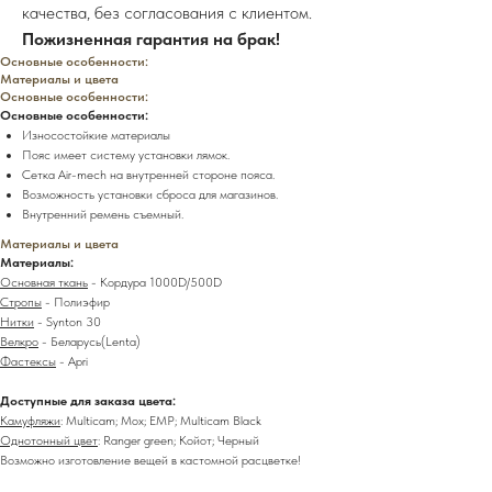
качества, без согласования с клиентом.
Пожизненная гарантия на брак!
Основные особенности:
Материалы и цвета
Основные особенности:
Основные особенности:
Износостойкие материалы
Пояс имеет систему установки лямок.
Сетка Air-mech на внутренней стороне пояса.
Возможность установки сброса для магазинов.
Внутренний ремень съемный.
Материалы и цвета
Материалы:
Основная ткань
- Кордура 1000D/500D
Стропы
- Полиэфир
Нитки
- Synton 30
Велкро
- Беларусь(Lenta)
Фастексы
- Apri
Доступные для заказа цвета:
Камуфляжи
: Multicam; Мох; ЕМР; Multicam Black
Однотонный цвет
: Ranger green; Койот; Черный
Возможно изготовление вещей в кастомной расцветке!